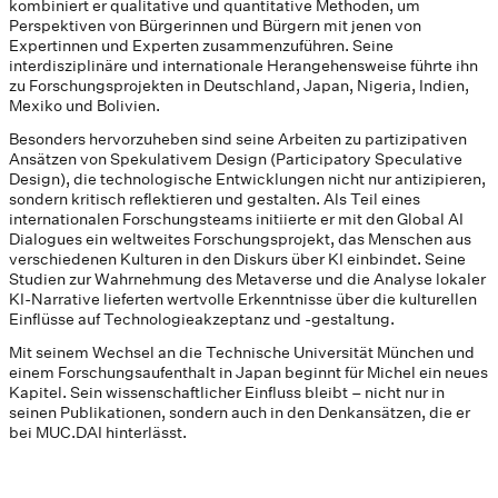
kombiniert er qualitative und quantitative Methoden, um
Perspektiven von Bürgerinnen und Bürgern mit jenen von
Expertinnen und Experten zusammenzuführen. Seine
interdisziplinäre und internationale Herangehensweise führte ihn
zu Forschungsprojekten in Deutschland, Japan, Nigeria, Indien,
Mexiko und Bolivien.
Besonders hervorzuheben sind seine Arbeiten zu partizipativen
Ansätzen von Spekulativem Design (Participatory Speculative
Design), die technologische Entwicklungen nicht nur antizipieren,
sondern kritisch reflektieren und gestalten. Als Teil eines
internationalen Forschungsteams initiierte er mit den Global AI
Dialogues ein weltweites Forschungsprojekt, das Menschen aus
verschiedenen Kulturen in den Diskurs über KI einbindet. Seine
Studien zur Wahrnehmung des Metaverse und die Analyse lokaler
KI-Narrative lieferten wertvolle Erkenntnisse über die kulturellen
Einflüsse auf Technologieakzeptanz und -gestaltung.
Mit seinem Wechsel an die Technische Universität München und
einem Forschungsaufenthalt in Japan beginnt für Michel ein neues
Kapitel. Sein wissenschaftlicher Einfluss bleibt – nicht nur in
seinen Publikationen, sondern auch in den Denkansätzen, die er
bei MUC.DAI hinterlässt.