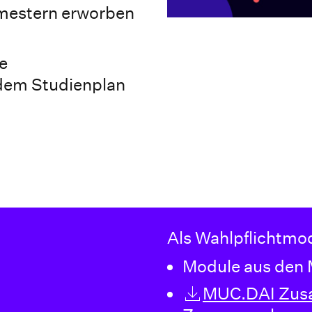
emestern erworben
ie
 dem Studienplan
Als Wahlpflichtmo
Module aus den
MUC.DAI Zus