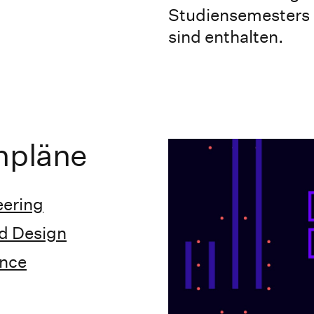
Studiensemesters 
sind enthalten.
npläne
eering
nd Design
ence