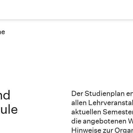
ne
nd
Der Studienplan en
allen Lehrveranst
ule
aktuellen Semester
die angebotenen W
Hinweise zur Organ