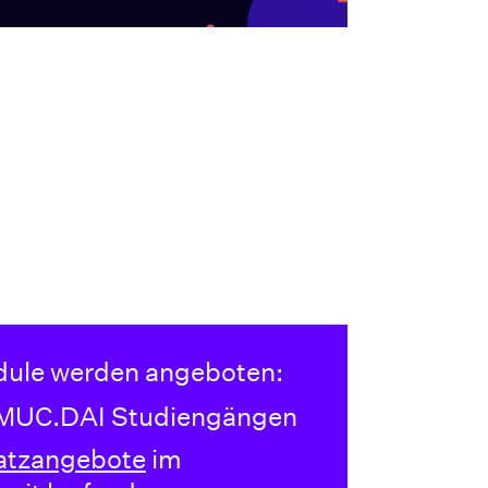
dule werden angeboten:
 MUC.DAI Studiengängen
atzangebote
im