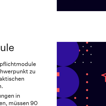
ule
lpflichtmodule
Schwerpunkt zu
raktischen
n.
ungen in
en, müssen 90