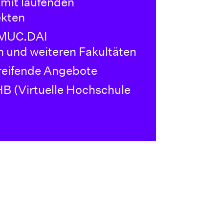
it laufenden
ekten
 MUC.DAI
n und weiteren Fakultäten
reifende Angebote
B (Virtuelle Hochschule