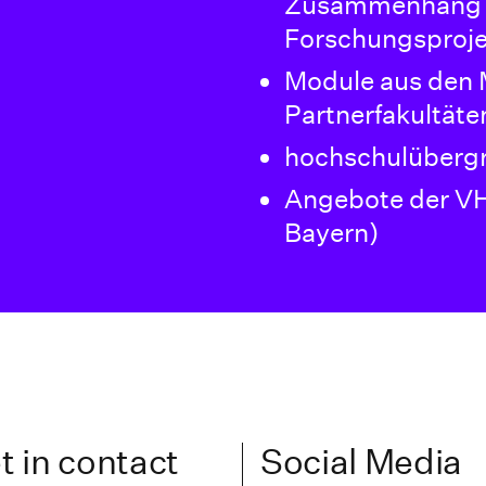
Zusammenhang m
Forschungsproj
Module aus den
Partnerfakultäte
hochschulüberg
Angebote der VH
Bayern)
t in contact
Social Media