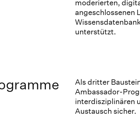
moderierten, digit
angeschlossenen L
Wissensdatenbank 
unterstützt.
rogramme
Als dritter Baustei
Ambassador-Pro
interdisziplinären 
Austausch sicher.