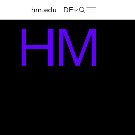
hm.edu
DE