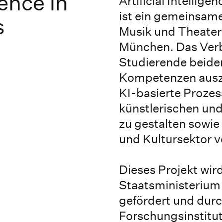
gence in
Artificial Intellige
ist ein gemeinsame
s
Musik und Theater
München. Das Verb
Studierende beide
Kompetenzen auszu
KI-basierte Prozes
künstlerischen und
zu gestalten sowie
und Kultursektor v
Dieses Projekt wir
Staatsministerium
gefördert und dur
Forschungsinstitut