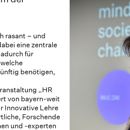
ch rasant – und
dabei eine zentrale
dadurch für
 welche
ünftig benötigen,
ranstaltung „HR
ert von bayern-weit
r Innovative Lehre
rtliche, Forschende
nen und -experten