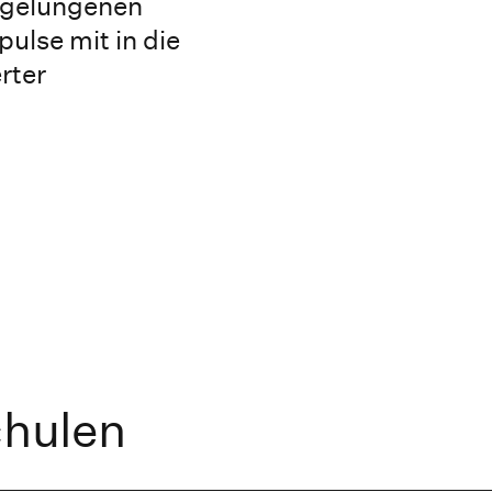
n gelungenen
ulse mit in die
rter
chulen