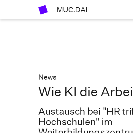
MUC.DAI
News
Wie KI die Arbe
Austausch bei "HR trif
Hochschulen" im
Weiterbildungszentr