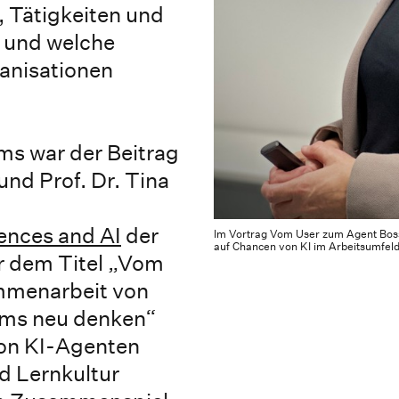
, Tätigkeiten und
t und welche
anisationen
s war der Beitrag
und Prof. Dr. Tina
iences and AI
der
Im Vortrag Vom User zum Agent Bos
auf Chancen von KI im Arbeitsumfeld 
 dem Titel „Vom
mmenarbeit von
ms neu denken“
 von KI-Agenten
 Lernkultur