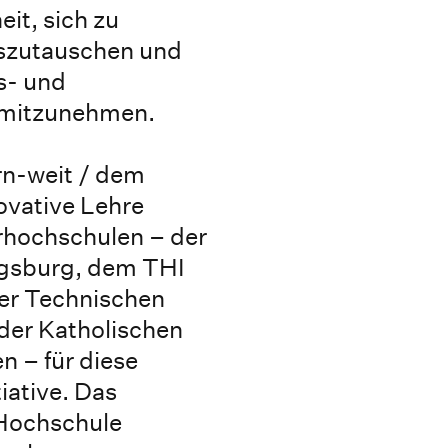
it, sich zu
uszutauschen und
s- und
mitzunehmen.
ern-weit / dem
ovative Lehre
erhochschulen – der
gsburg, dem THI
er Technischen
er Katholischen
 – für diese
iative. Das
Hochschule