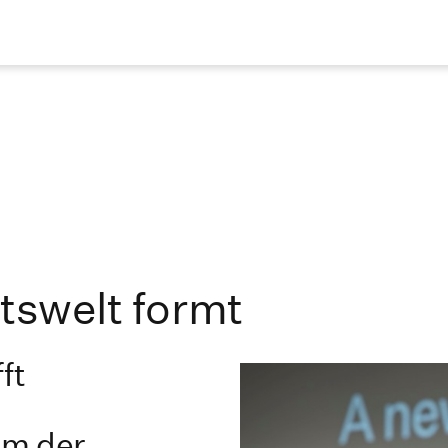
itswelt formt
ft
um der