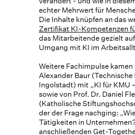
verändert - und wie in dies
echter Mehrwert für Mensche
Die Inhalte knüpfen an das w
Zertifikat KI-Kompetenzen fü
das Mitarbeitende gezielt a
Umgang mit KI im Arbeitsallt
Weitere Fachimpulse kamen v
Alexander Baur (Technische
Ingolstadt) mit „KI für KMU 
sowie von Prof. Dr. Daniel F
(Katholische Stiftungshoch
der der Frage nachging: „Wie
Tätigkeiten in Unternehmen
anschließenden Get-Together