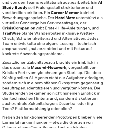
und von den Teams realitätsnah ausgearbeitet: Ein
AI
Study Buddy
soll Prüfungsstoff strukturieren und
verständlich erklären. Ein
Career Mentor
trainiert
Bewerbungsgespräche. Der
HotelMate
unterstützt als
virtueller Concierge bei Serviceanfragen, der
CrisisCompanion
gibt Erste-Hilfe-Anleitungen, und
TrailWise
plante Wanderrouten inklusive Wetter-
Check, Schwierigkeitsgrad und Alternativen. Jedes
Team entwickelte eine eigene Lösung – technisch
anspruchsvoll, nutzerzentriert und mit Fokus auf
konkrete Anwendungsprobleme.
Zusätzlichen Zukunftsbezug brachte ein Einblick in
das dezentrale
Masumi-Netzwerk
, vorgestellt von
Kristian Portz vom gleichnamigen Start-up. Die Idee:
Künftig sollen AI-Agents nicht nur Aufgaben erledigen,
sondern sich in einem offenen Ökosystem gegenseitig
beauftragen, identifizieren und vergüten können. Die
Studierenden bekamen so nicht nur einen Einblick in
den technischen Hintergrund, sondern diskutierten
auch zentrale Zukunftsfragen: Dezentral oder Big
Tech? Plattformabhängig oder offen?
Neben den funktionierenden Prototypen blieben viele
Lernerfahrungen hängen – etwa die Grenzen von
Ollama, einem Open-Source-Tool zur lokalen