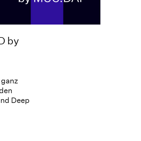
D by
 ganz
 den
 und Deep