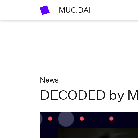
MUC.DAI
News
DECODED by M