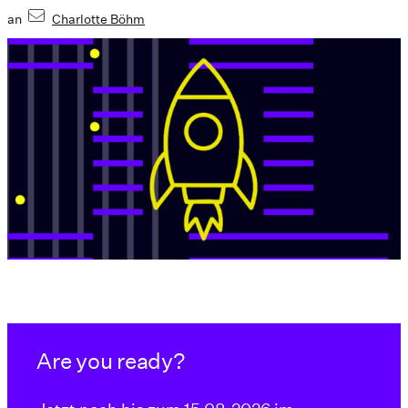
an
Charlotte Böhm
Are you ready?